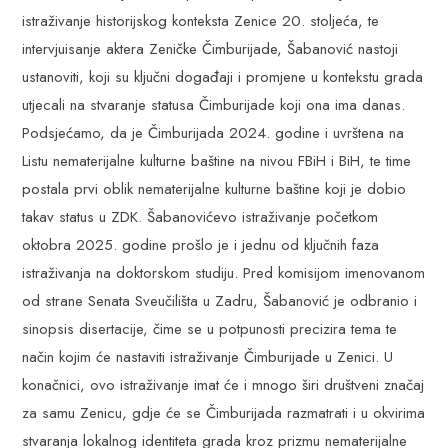
istraživanje historijskog konteksta Zenice 20. stoljeća, te
intervjuisanje aktera Zeničke Čimburijade, Šabanović nastoji
ustanoviti, koji su ključni događaji i promjene u kontekstu grada
utjecali na stvaranje statusa Čimburijade koji ona ima danas.
Podsjećamo, da je Čimburijada 2024. godine i uvrštena na
Listu nematerijalne kulturne baštine na nivou FBiH i BiH, te time
postala prvi oblik nematerijalne kulturne baštine koji je dobio
takav status u ZDK. Šabanovićevo istraživanje početkom
oktobra 2025. godine prošlo je i jednu od ključnih faza
istraživanja na doktorskom studiju. Pred komisijom imenovanom
od strane Senata Sveučilišta u Zadru, Šabanović je odbranio i
sinopsis disertacije, čime se u potpunosti precizira tema te
način kojim će nastaviti istraživanje Čimburijade u Zenici. U
konačnici, ovo istraživanje imat će i mnogo širi društveni značaj
za samu Zenicu, gdje će se Čimburijada razmatrati i u okvirima
stvaranja lokalnog identiteta grada kroz prizmu nematerijalne