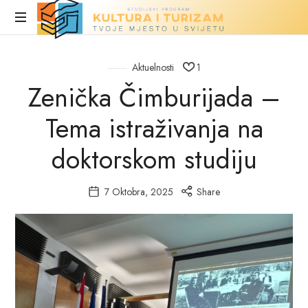
Turizam
i
Stranica
u
Aktuelnosti
1
kultura
fazi
Zenička Čimburijada –
izrade
Tema istraživanja na
doktorskom studiju
7 Oktobra, 2025
Share