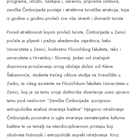
programa, izložbi, nastupa i, naravno, pripreme čimbura,
zenička Čimburijada postaje i atraktivna turistička atrakcija, koja
iz godine u godinu privlači sve više stranih i domaćih turista.
Pored atraktivnosti kojom privlači turiste, Čimburijada u Zenici
počela je plijeniti i pažnju akademske zajednice, kako
Univerziteta u Zenici, konkretno Filozofskog fakulteta, tako i
univerziteta u Hrvatskoj i Sloveniji. Jedan od značajnih
doprinosa proučavanju ovog običaja dolazi od Alena
Šabanovića, studenta trećeg ciklusa studija na Sveučilištu u
Zadru, te višeg asistenta na Filozofskom fakultetu Univerziteta u
Zenici, koji je za temu svoje doktorske disertacije uzeo upravo
temu pod naslovom “Zenička Čimburijada: povijesno-
antropološka analiza stvaranja baštine” Njegovo istraživanje
Čimburijadu posmatra iz ugla stvaranja nematerijalne kulturne
baštine te se temelji na interdisciplinarnom pristupu koji
obuhvata historijski i antropološki aspekt istraživanja. Kroz