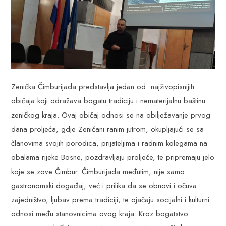
Zenička Čimburijada predstavlja jedan od najživopisnijih
običaja koji odražava bogatu tradiciju i nematerijalnu baštinu
zeničkog kraja. Ovaj običaj odnosi se na obilježavanje prvog
dana proljeća, gdje Zeničani ranim jutrom, okupljajući se sa
članovima svojih porodica, prijateljima i radnim kolegama na
obalama rijeke Bosne, pozdravljaju proljeće, te pripremaju jelo
koje se zove Čimbur. Čimburijada međutim, nije samo
gastronomski događaj, već i prilika da se obnovi i očuva
zajedništvo, ljubav prema tradiciji, te ojačaju socijalni i kulturni
odnosi među stanovnicima ovog kraja. Kroz bogatstvo